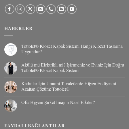
HABERLER
Tottolet® Klozet Kapak Sistemi Hangi Klozet Taşlarına
Uygundur?
Yorum
yok
Akülü mü Elektrikli mi? İşletmeniz ve Eviniz İçin Doğru
Tottolet®
Klozet
Tottolet® Klozet Kapak Sistemi
Kapak
Sistemi
Yorum
Hangi
yok
Kadınlar İçin Umumi Tuvaletlerde Hijyen Endişesini
Klozet
Akülü
Taşlarına
mü
Azaltan Çözüm: Tottolet®
Uygundur?
Elektrikli
mi?
Yorum
İşletmeniz
yok
Ofis Hijyeni Şirket İmajını Nasıl Etkiler?
ve
Kadınlar
Eviniz
İçin
Yorum
İçin
Umumi
yok
Doğru
Tuvaletlerde
Ofis
Tottolet®
Hijyen
Hijyeni
Klozet
Endişesini
Şirket
FAYDALI BAĞLANTILAR
Kapak
Azaltan
İmajını
Sistemi
Çözüm: