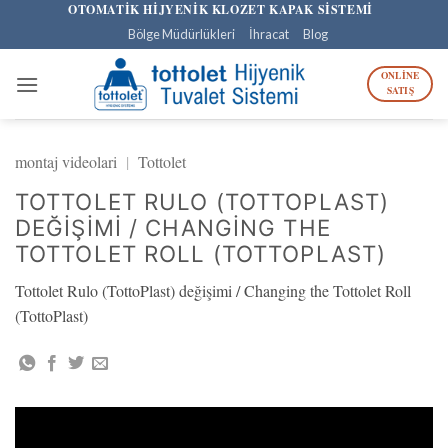
İçeriğe
OTOMATİK HİJYENİK KLOZET KAPAK SİSTEMİ
atla
Bölge Müdürlükleri
İhracat
Blog
ONLINE
SATIŞ
montaj videolari
|
Tottolet
TOTTOLET RULO (TOTTOPLAST)
DEĞIŞIMI / CHANGING THE
TOTTOLET ROLL (TOTTOPLAST)
Tottolet Rulo (TottoPlast) değişimi / Changing the Tottolet Roll
(TottoPlast)