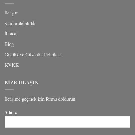
Nasıl
Tottolet®
Etkiler?
İletişim
Sürdürülebilirlik
İhracat
Blog
Gizlilik ve Güvenlik Politikası
KVKK
BİZE ULAŞIN
İletişime geçmek için formu doldurun
Adınız