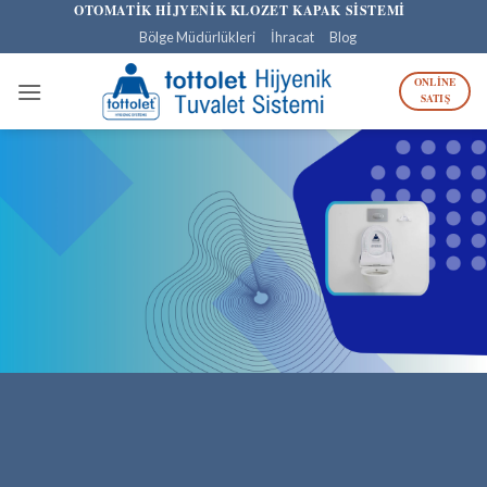
İçeriğe
OTOMATİK HİJYENİK KLOZET KAPAK SİSTEMİ
atla
Bölge Müdürlükleri
İhracat
Blog
ONLINE
SATIŞ