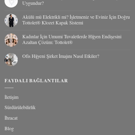
Uygundur?
Yorum
yok
Akülü mü Elektrikli mi? İşletmeniz ve Eviniz İçin Doğru
Tottolet®
Klozet
Tottolet® Klozet Kapak Sistemi
Kapak
Sistemi
Yorum
Hangi
yok
Kadınlar İçin Umumi Tuvaletlerde Hijyen Endişesini
Klozet
Akülü
Taşlarına
mü
Azaltan Çözüm: Tottolet®
Uygundur?
Elektrikli
mi?
Yorum
İşletmeniz
yok
Ofis Hijyeni Şirket İmajını Nasıl Etkiler?
ve
Kadınlar
Eviniz
İçin
Yorum
İçin
Umumi
yok
Doğru
Tuvaletlerde
Ofis
Tottolet®
Hijyen
Hijyeni
Klozet
Endişesini
Şirket
FAYDALI BAĞLANTILAR
Kapak
Azaltan
İmajını
Sistemi
Çözüm:
Nasıl
Tottolet®
Etkiler?
İletişim
Sürdürülebilirlik
İhracat
Blog