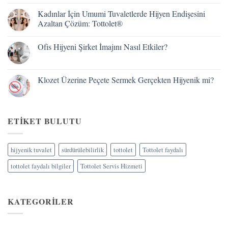
Sistemi
Yorum
Hangi
yok
Kadınlar İçin Umumi Tuvaletlerde Hijyen Endişesini
Klozet
Akülü
Taşlarına
mü
Azaltan Çözüm: Tottolet®
Uygundur?
Elektrikli
mi?
Yorum
İşletmeniz
yok
Ofis Hijyeni Şirket İmajını Nasıl Etkiler?
ve
Kadınlar
Eviniz
İçin
Yorum
İçin
Umumi
yok
Doğru
Tuvaletlerde
Ofis
Tottolet®
Hijyen
Hijyeni
Klozet Üzerine Peçete Sermek Gerçekten Hijyenik mi?
Klozet
Endişesini
Şirket
Kapak
Azaltan
İmajını
Yorum
Sistemi
Çözüm:
Nasıl
yok
Tottolet®
Etkiler?
Klozet
Üzerine
Peçete
ETIKET BULUTU
Sermek
Gerçekten
Hijyenik
mi?
hijyenik tuvalet
sürdürülebilirlik
tottolet
Tottolet faydalı
tottolet faydalı bilgiler
Tottolet Servis Hizmeti
KATEGORILER