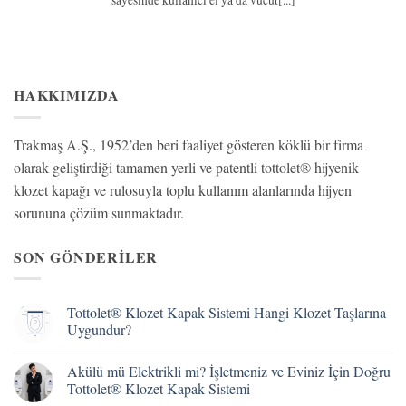
sayesinde kullanıcı el ya da vücut[...]
HAKKIMIZDA
Trakmaş A.Ş., 1952’den beri faaliyet gösteren köklü bir firma
olarak geliştirdiği tamamen yerli ve patentli tottolet® hijyenik
klozet kapağı ve rulosuyla toplu kullanım alanlarında hijyen
sorununa çözüm sunmaktadır.
SON GÖNDERILER
Tottolet® Klozet Kapak Sistemi Hangi Klozet Taşlarına
Uygundur?
Yorum
yok
Akülü mü Elektrikli mi? İşletmeniz ve Eviniz İçin Doğru
Tottolet®
Klozet
Tottolet® Klozet Kapak Sistemi
Kapak