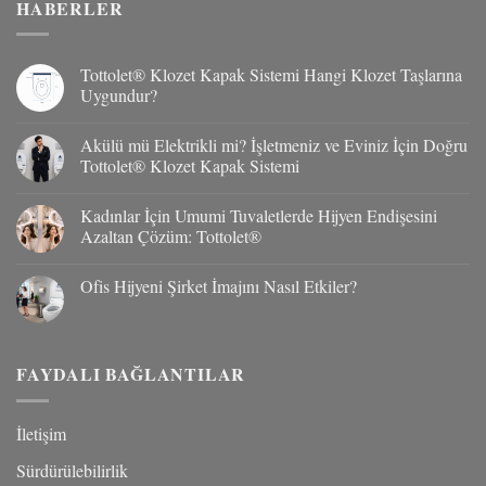
HABERLER
Tottolet® Klozet Kapak Sistemi Hangi Klozet Taşlarına
Uygundur?
Yorum
yok
Akülü mü Elektrikli mi? İşletmeniz ve Eviniz İçin Doğru
Tottolet®
Klozet
Tottolet® Klozet Kapak Sistemi
Kapak
Sistemi
Yorum
Hangi
yok
Kadınlar İçin Umumi Tuvaletlerde Hijyen Endişesini
Klozet
Akülü
Taşlarına
mü
Azaltan Çözüm: Tottolet®
Uygundur?
Elektrikli
mi?
Yorum
İşletmeniz
yok
Ofis Hijyeni Şirket İmajını Nasıl Etkiler?
ve
Kadınlar
Eviniz
İçin
Yorum
İçin
Umumi
yok
Doğru
Tuvaletlerde
Ofis
Tottolet®
Hijyen
Hijyeni
Klozet
Endişesini
Şirket
FAYDALI BAĞLANTILAR
Kapak
Azaltan
İmajını
Sistemi
Çözüm:
Nasıl
Tottolet®
Etkiler?
İletişim
Sürdürülebilirlik