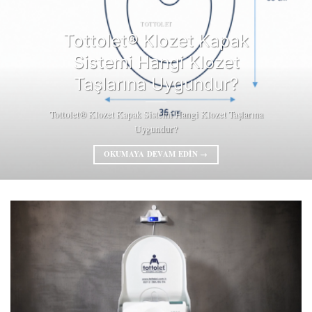
TOTTOLET
Tottolet® Klozet Kapak
Sistemi Hangi Klozet
Taşlarına Uygundur?
Tottolet® Klozet Kapak Sistemi Hangi Klozet Taşlarına
Uygundur?
OKUMAYA DEVAM EDIN
→